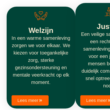
Just
Welzijn
Een veilige s
In een warme samenleving
een rech
zorgen we voor elkaar. We
samenleving
kiezen voor toegankelijke
voor een j
zorg, sterke
mensen b
gezinsondersteuning en
duidelijk co
mentale veerkracht op elk
snel optre
moment.
nod
Lees meer
Lees meer